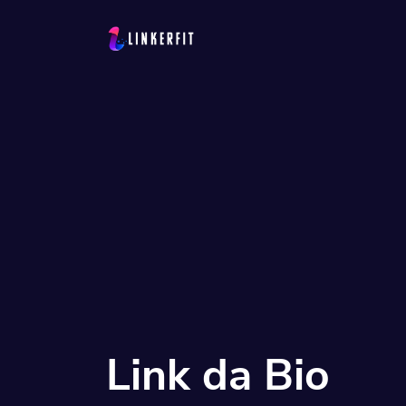
Soluções
Códigos QR
Customizável
Link da Bio
Tenha multiplos
sociais
Link da Bio