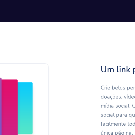
Um link 
Crie belos per
doações, víde
mídia social.
social para q
facilmente to
única página.