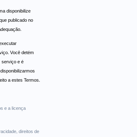
ma disponibilize
 que publicado no
 adequação.
 executar
erviço. Você detém
, serviço e é
 disponibilizarmos
ito a estes Termos.
s e a licença
acidade, direitos de