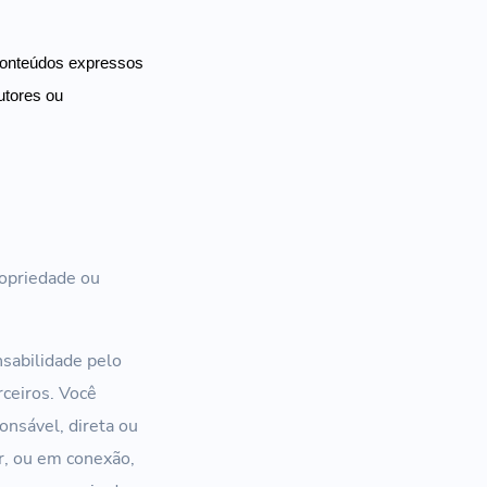
 conteúdos expressos
utores ou
ropriedade ou
sabilidade pelo
rceiros. Você
nsável, direta ou
r, ou em conexão,