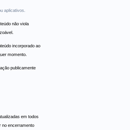
u aplicativos.
teúdo não viola
azoável.
nteúdo incorporado ao
lquer momento.
mação publicamente
atualizadas em todos
ar no encerramento