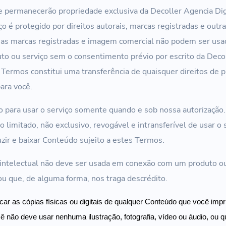
 e permanecerão propriedade exclusiva da Decoller Agencia Di
ço é protegido por direitos autorais, marcas registradas e outra
sas marcas registradas e imagem comercial não podem ser us
o ou serviço sem o consentimento prévio por escrito da Decol
Termos constitui uma transferência de quaisquer direitos de 
para você.
 para usar o serviço somente quando e sob nossa autorização
o limitado, não exclusivo, revogável e intransferível de usar o s
duzir e baixar Conteúdo sujeito a estes Termos.
intelectual não deve ser usada em conexão com um produto ou
 ou que, de alguma forma, nos traga descrédito.
ar as cópias físicas ou digitais de qualquer Conteúdo que você impr
ê não deve usar nenhuma ilustração, fotografia, vídeo ou áudio, ou q