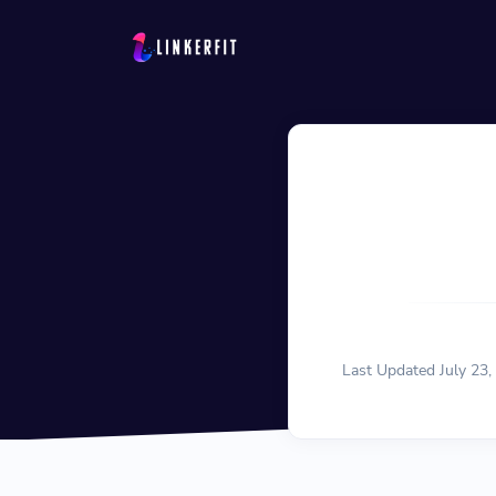
Solutions
QR Codes
Customizable & tr
Bio Pages
Convert your socia
Last Updated July 23,