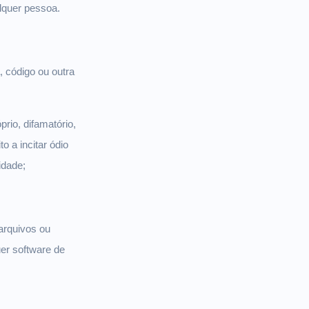
ualquer pessoa.
, código ou outra
rio, difamatório,
o a incitar ódio
cidade;
arquivos ou
uer software de